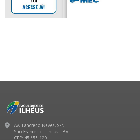
Av. Tancredo Neves, S/N
São Francisco - Ilhéus - BA
CEP: 45.655-120