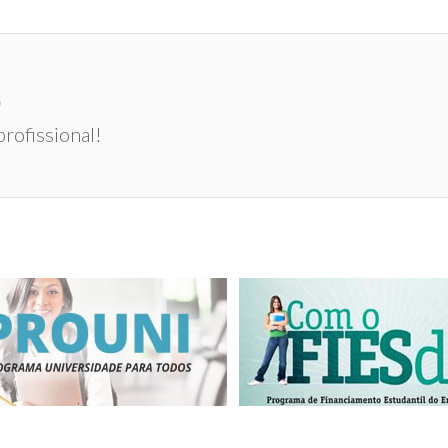
0
rofissional!