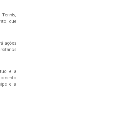
 Tennis,
ento, que
rá ações
sitários
útuo e a
 momento
uipe e a