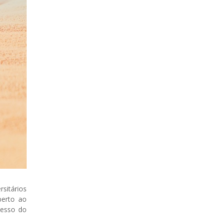
rsitários
berto ao
cesso do