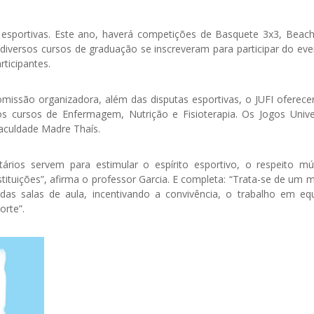
 esportivas. Este ano, haverá competições de Basquete 3x3, Beach
e diversos cursos de graduação se inscreveram para participar do ev
ticipantes.
issão organizadora, além das disputas esportivas, o JUFI oferece
s cursos de Enfermagem, Nutrição e Fisioterapia. Os Jogos Univer
aculdade Madre Thaís.
ários servem para estimular o espírito esportivo, o respeito m
tituições”, afirma o professor Garcia. E completa: “Trata-se de um
s salas de aula, incentivando a convivência, o trabalho em eq
orte”.