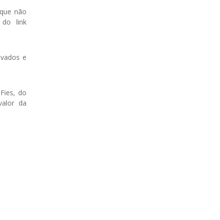
 que não
 do link
ovados e
Fies, do
valor da