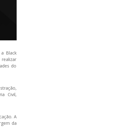
 a Black
realizar
dades do
stração,
a Civil,
cação. A
argem da