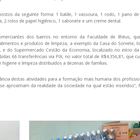
postos da seguinte forma: 1 balde, 1 vassoura, 1 rodo, 1 pano de
a, 2 rolos de papel higiênico, 1 sabonete e um creme dental.
comerciantes dos bairros no entorno da Faculdade de Ilhéus, q
 alimentos e produtos de limpeza, a exemplo da Casa do Sorvete, lo
, e do Supermercado Cestão da Economia, localizado no início da
idas 66 transferências via PIX, no valor total de R$4.356,81, que c
higiene e limpeza distribuídos a dezenas de famílias.
rtância destas atividades para a formação mais humana dos profissio
e aproximam da realidade da sociedade na qual estão inseridos”, fi