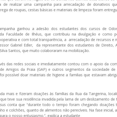
tiva de realizar uma campanha para arrecadação de donativos q
ntrega de roupas, cestas básicas e materiais de limpeza foram entreg
 campanha ganhou a adesão dos estudantes dos cursos de Odon
a Faculdade de Ilhéus, que contribuiu na divulgação e como 
perativa e com total transparência, a arrecadação de recursos e m
essor Gabriel Edler, da representante dos estudantes de Direito, 
a Silva Santos, que muito colaboraram na mobilização.
avés das redes sociais e imediatamente contou com o apoio da co
 de Amigos da Praia (GAP) e outros segmentos da sociedade de 
 e foi possível doar materiais de higiene a familias que estavam abr
da mais e fizeram doações às famílias da Rua da Tangerina, local
 que teve sua residência invadida pela lama de um deslizamento de t
Jesus conta que “durante todo o tempo foram chegando doações 
nho e colchões, quanto de alimentos não perecíveis. Na fase inicial,
para o nosso entusiasmo.”, explica a estudante