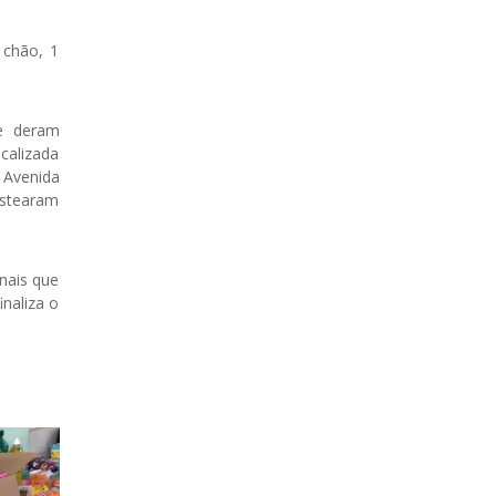
 chão, 1
ue deram
calizada
 Avenida
ustearam
nais que
naliza o