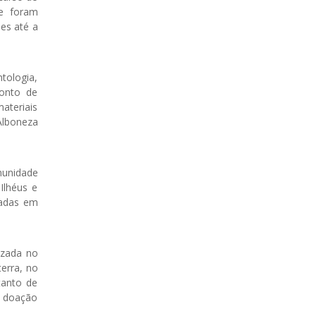
ue foram
ues até a
tologia,
ponto de
ateriais
Alboneza
munidade
Ilhéus e
igadas em
izada no
erra, no
tanto de
 a doação