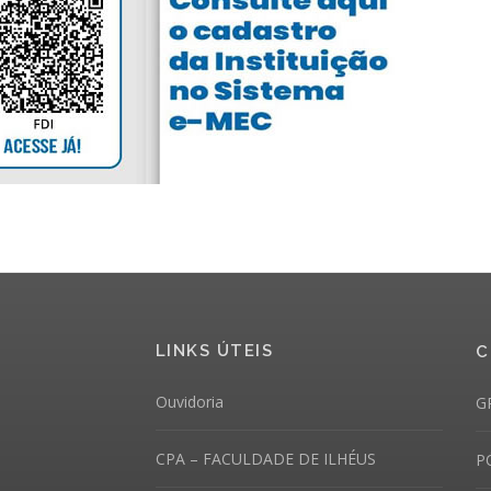
LINKS ÚTEIS
C
Ouvidoria
G
CPA – FACULDADE DE ILHÉUS
P