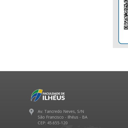
Av. Tancredo Neves, S/N
São Francisco - Ilhéus - BA
CEP: 45.655-120