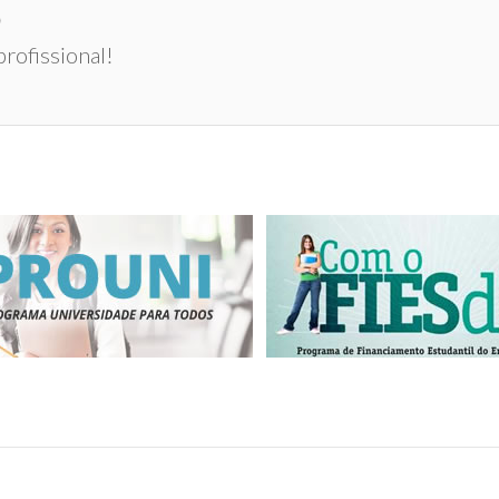
0
rofissional!