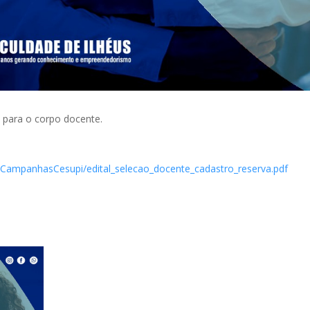
 para o corpo docente.
s/CampanhasCesupi/edital_selecao_docente_cadastro_reserva.pdf