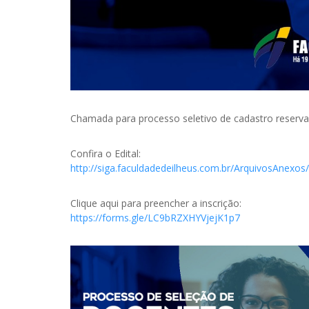
Chamada para processo seletivo de cadastro reserva
Confira o Edital:
http://siga.faculdadedeilheus.com.br/ArquivosAnexo
Clique aqui para preencher a inscrição:
https://forms.gle/LC9bRZXHYVjejK1p7