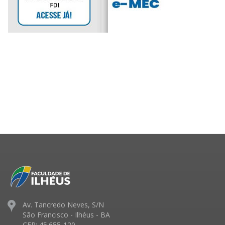
Av. Tancredo Neves, S/N
São Francisco - Ilhéus - BA
CEP: 45.655-120